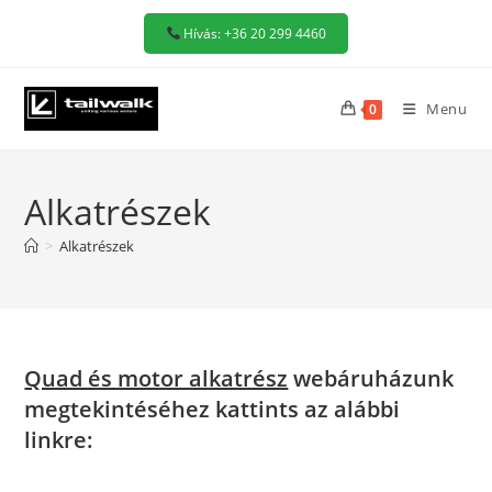
Skip
Hívás: +36 20 299 4460
to
content
Menu
0
Alkatrészek
>
Alkatrészek
Quad és motor alkatrész
webáruházunk
megtekintéséhez kattints az alábbi
linkre: