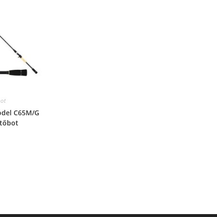
ot
odel C65M/G
etőbot