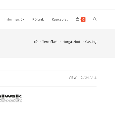
Toggle
Információk
Rólunk
Kapcsolat
0
website
>
Termékek
>
Horgászbot
>
Casting
search
VIEW:
12
24
ALL