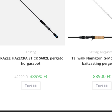
Casting
Casting
,
Horgászb
RAZEE HAZECRA STICK S682L pergető
Tailwalk Namazon G-M
horgászbot
baitcasting perg
Original
Current
38990
Ft
88900
Ft
42990
Ft
price
price
was:
is:
Tovább
42990 Ft.
38990 Ft.
Tovább