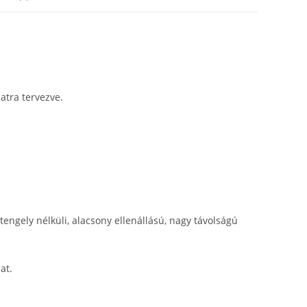
atra tervezve.
ngely nélküli, alacsony ellenállású, nagy távolságú
at.