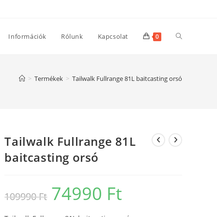
Toggle
Információk
Rólunk
Kapcsolat
0
website
>
Termékek
>
Tailwalk Fullrange 81L baitcasting orsó
search
Tailwalk Fullrange 81L
baitcasting orsó
74990
Ft
Original
Current
109990
Ft
price
price
was:
is:
109990 Ft.
74990 Ft.