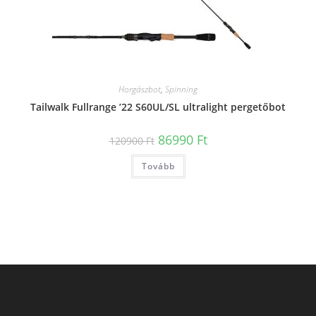
Horgászbot
,
Spinning
Tailwalk Fullrange ’22 S60UL/SL ultralight pergetőbot
Original
Current
86990
Ft
120900
Ft
price
price
was:
is:
Tovább
120900 Ft.
86990 Ft.