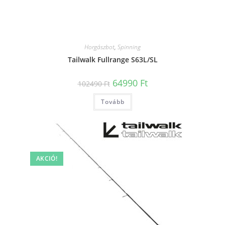
Horgászbot
,
Spinning
Tailwalk Fullrange S63L/SL
Original
Current
64990
Ft
102490
Ft
price
price
was:
is:
Tovább
102490 Ft.
64990 Ft.
AKCIÓ!