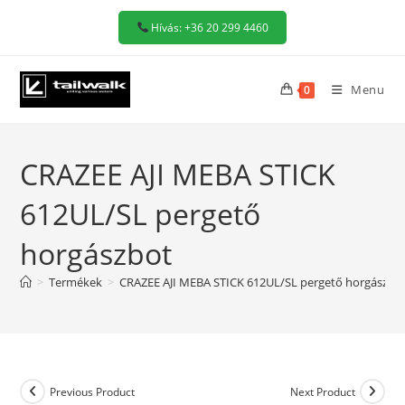
Skip
Hívás: +36 20 299 4460
to
content
Menu
0
CRAZEE AJI MEBA STICK
612UL/SL pergető
horgászbot
>
Termékek
>
CRAZEE AJI MEBA STICK 612UL/SL pergető horgászbo
Previous Product
Next Product