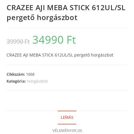
CRAZEE AJI MEBA STICK 612UL/SL
pergető horgászbot
34990
Ft
Original
Current
39990
Ft
price
price
was:
is:
39990 Ft.
34990 Ft.
CRAZEE AJI MEBA STICK 612UL/SL pergető horgászbot
Cikkszám:
1668
Kategória:
Horgászbot
LEÍRÁS
VÉLEMÉNYEK (0)