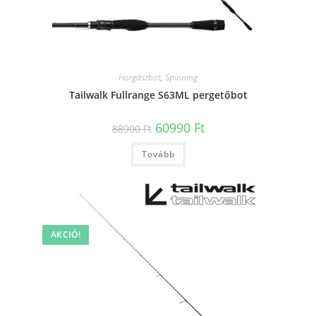
Horgászbot
,
Spinning
Tailwalk Fullrange S63ML pergetőbot
Original
Current
60990
Ft
88900
Ft
price
price
was:
is:
Tovább
88900 Ft.
60990 Ft.
AKCIÓ!