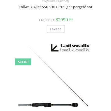
Horgászbot
,
Spinning
Tailwalk Ajist SSD 510 ultralight pergetőbot
Original
Current
82990
Ft
114900
Ft
price
price
was:
is:
Tovább
114900 Ft.
82990 Ft.
AKCIÓ!