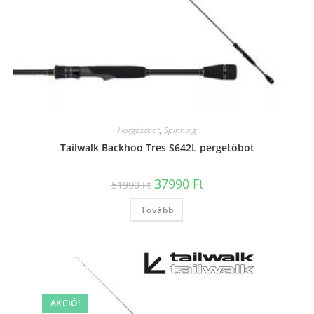
Horgászbot
,
Spinning
Tailwalk Backhoo Tres S642L pergetőbot
Original
Current
37990
Ft
51990
Ft
price
price
was:
is:
Tovább
51990 Ft.
37990 Ft.
AKCIÓ!