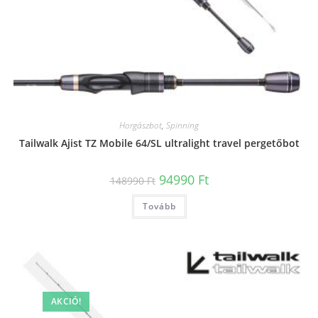
Horgászbot
,
Spinning
Tailwalk Ajist TZ Mobile 64/SL ultralight travel pergetőbot
Original
Current
94990
Ft
148990
Ft
price
price
was:
is:
Tovább
148990 Ft.
94990 Ft.
AKCIÓ!