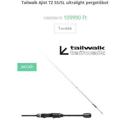
Tailwalk Ajist TZ 55/SL ultralight pergetőbot
Original
Current
109990
Ft
160990
Ft
price
price
was:
is:
Tovább
160990 Ft.
109990 Ft.
AKCIÓ!