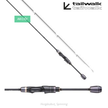
AKCIÓ!
Horgászbot
,
Spinning