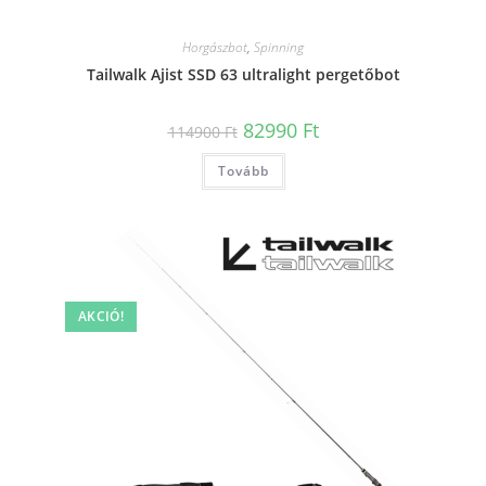
Horgászbot
,
Spinning
Tailwalk Ajist SSD 63 ultralight pergetőbot
Original
Current
82990
Ft
114900
Ft
price
price
was:
is:
Tovább
114900 Ft.
82990 Ft.
AKCIÓ!