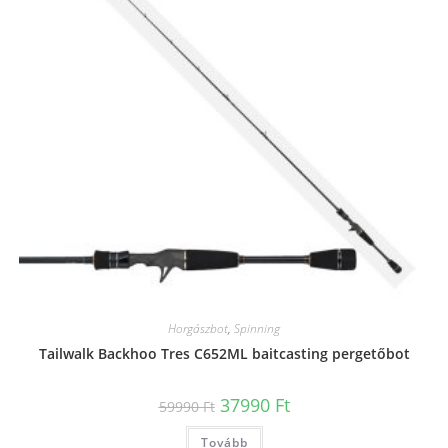
Horgászbot
,
Spinning
Tailwalk Backhoo Tres C652ML baitcasting pergetőbot
Original
Current
37990
Ft
59990
Ft
price
price
was:
is:
Tovább
59990 Ft.
37990 Ft.