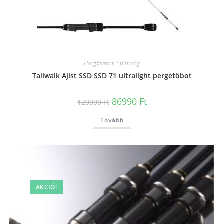
Horgászbot
,
Spinning
Tailwalk Ajist SSD SSD 71 ultralight pergetőbot
Original
Current
86990
Ft
120990
Ft
price
price
was:
is:
Tovább
120990 Ft.
86990 Ft.
AKCIÓ!