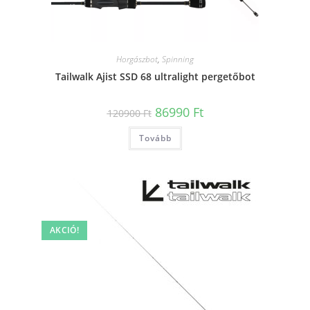
Horgászbot
,
Spinning
Tailwalk Ajist SSD 68 ultralight pergetőbot
Original
Current
86990
Ft
120900
Ft
price
price
was:
is:
Tovább
120900 Ft.
86990 Ft.
AKCIÓ!