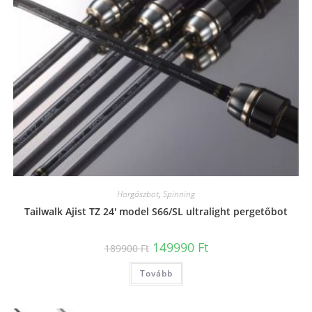
Horgászbot
,
Spinning
Tailwalk Ajist TZ 24′ model S66/SL ultralight pergetőbot
Original
Current
149990
Ft
189900
Ft
price
price
was:
is:
Tovább
189900 Ft.
149990 Ft.