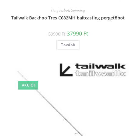
Horgászbot
,
Spinning
Tailwalk Backhoo Tres C682MH baitcasting pergetőbot
Original
Current
37990
Ft
59990
Ft
price
price
was:
is:
Tovább
59990 Ft.
37990 Ft.
AKCIÓ!