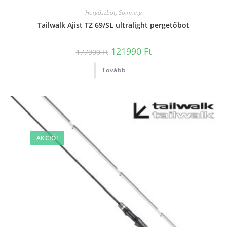
Horgászbot
,
Spinning
Tailwalk Ajist TZ 69/SL ultralight pergetőbot
Original
Current
121990
Ft
177900
Ft
price
price
was:
is:
Tovább
177900 Ft.
121990 Ft.
AKCIÓ!