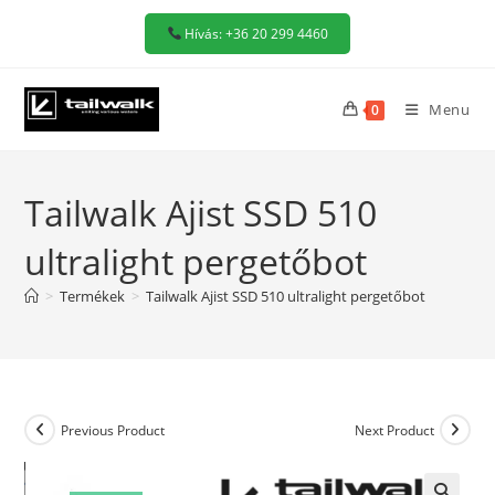
Skip
Hívás: +36 20 299 4460
to
content
Menu
0
Tailwalk Ajist SSD 510
ultralight pergetőbot
>
Termékek
>
Tailwalk Ajist SSD 510 ultralight pergetőbot
Previous Product
Next Product