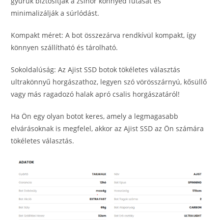
gyűrűk biztosítják a zsinór könnyed futását és
minimalizálják a súrlódást.
Kompakt méret: A bot összezárva rendkívül kompakt, így
könnyen szállítható és tárolható.
Sokoldalúság: Az Ajist SSD botok tökéletes választás
ultrakönnyű horgászathoz, legyen szó vörösszárnyú, kősüllő
vagy más ragadozó halak apró csalis horgászatáról!
Ha Ön egy olyan botot keres, amely a legmagasabb
elvárásoknak is megfelel, akkor az Ajist SSD az Ön számára
tökéletes választás.