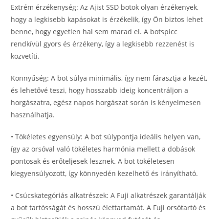
Extrém érzékenység: Az Ajist SSD botok olyan érzékenyek,
hogy a legkisebb kapásokat is érzékelik, így Ön biztos lehet
benne, hogy egyetlen hal sem marad el. A botspicc
rendkívül gyors és érzékeny, így a legkisebb rezzenést is
közvetíti.
Könnyűség: A bot súlya minimális, így nem fárasztja a kezét,
és lehetővé teszi, hogy hosszabb ideig koncentráljon a
horgászatra, egész napos horgászat során is kényelmesen
használhatja.
• Tökéletes egyensúly: A bot súlypontja ideális helyen van,
így az orsóval való tökéletes harmónia mellett a dobások
pontosak és erőteljesek lesznek. A bot tökéletesen
kiegyensúlyozott, így könnyedén kezelhető és irányítható.
• Csúcskategóriás alkatrészek: A Fuji alkatrészek garantálják
a bot tartósságát és hosszú élettartamát. A Fuji orsótartó és