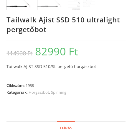
Tailwalk Ajist SSD 510 ultralight
pergetőbot
82990
Ft
Original
Current
114900
Ft
price
price
was:
is:
114900 Ft.
82990 Ft.
Tailwalk AJIST SSD 510/SL pergető horgászbot
Cikkszám:
1938
Kategóriák:
Horgászbot
,
Spinning
LEÍRÁS