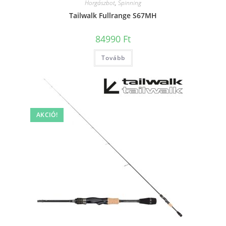
Horgászbot
,
Spinning
Tailwalk Fullrange S67MH
84990
Ft
Tovább
AKCIÓ!