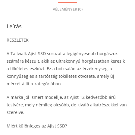
VÉLEMÉNYEK (0)
Leírás
RÉSZLETEK
A Tailwalk Ajist SSD sorozat a legigényesebb horgászok
számára készült, akik az ultrakönnyű horgászatban keresik
a tökéletes eszközt. Ez a botcsalád az érzékenység, a
könnyűség és a tartósság tökéletes ötvözete, amely új
mércét állít a kategóriában.
A márka jól ismert modellje, az Ajist TZ kedvezőbb árú
testvére, mely némlieg olcsóbb, de kiváló alkatrészekkel van
szerelve.
Miért különleges az Ajist SSD?