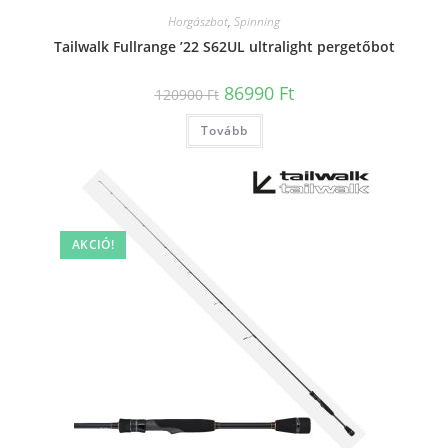
Horgászbot
,
Spinning
Tailwalk Fullrange ’22 S62UL ultralight pergetőbot
Original
Current
86990
Ft
120900
Ft
price
price
was:
is:
Tovább
120900 Ft.
86990 Ft.
AKCIÓ!