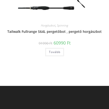
Horgászbot
,
Spinning
Tailwalk Fullrange S64L pergetőbot , pergető horgászbot
Original
Current
60990
Ft
91990
Ft
price
price
was:
is:
Tovább
91990 Ft.
60990 Ft.