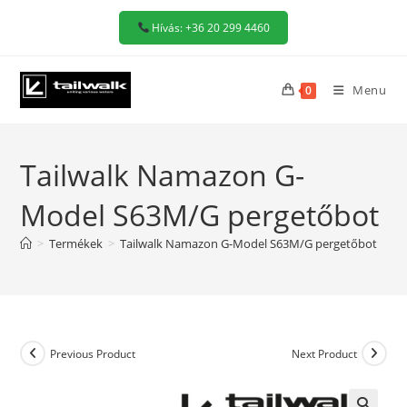
Skip
Hívás: +36 20 299 4460
to
content
Menu
0
Tailwalk Namazon G-
Model S63M/G pergetőbot
>
Termékek
>
Tailwalk Namazon G-Model S63M/G pergetőbot
Previous Product
Next Product