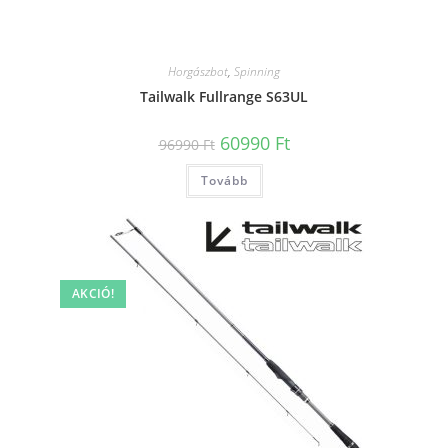
Horgászbot
,
Spinning
Tailwalk Fullrange S63UL
Original
Current
60990
Ft
96990
Ft
price
price
was:
is:
Tovább
96990 Ft.
60990 Ft.
AKCIÓ!