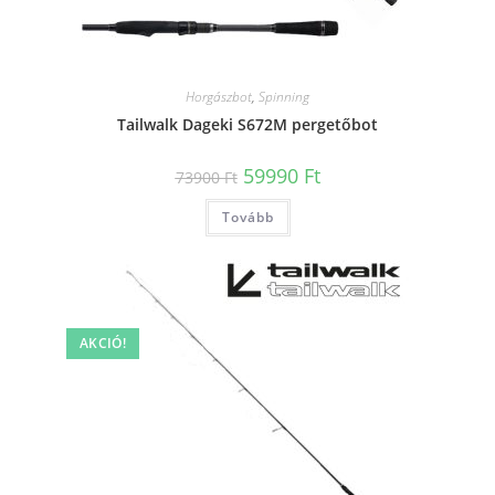
Horgászbot
,
Spinning
Tailwalk Dageki S672M pergetőbot
Original
Current
59990
Ft
73900
Ft
price
price
was:
is:
Tovább
73900 Ft.
59990 Ft.
AKCIÓ!