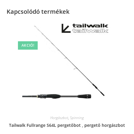
Kapcsolódó termékek
AKCIÓ!
Horgászbot
,
Spinning
Tailwalk Fullrange S64L pergetőbot , pergető horgászbot