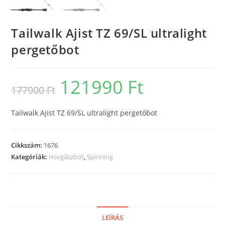
Tailwalk Ajist TZ 69/SL ultralight
pergetőbot
121990
Ft
Original
Current
177900
Ft
price
price
was:
is:
177900 Ft.
121990 Ft.
Tailwalk Ajist TZ 69/SL ultralight pergetőbot
Cikkszám:
1676
Kategóriák:
Horgászbot
,
Spinning
LEÍRÁS