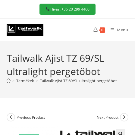
Skip
Hívás: +36 20 299 4460
to
content
Menu
0
Tailwalk Ajist TZ 69/SL
ultralight pergetőbot
>
Termékek
>
Tailwalk Ajist TZ 69/SL ultralight pergetőbot
Previous Product
Next Product