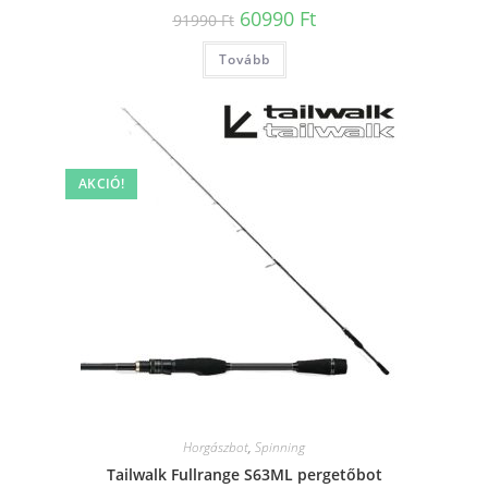
Original
Current
60990
Ft
91990
Ft
price
price
was:
is:
Tovább
91990 Ft.
60990 Ft.
AKCIÓ!
Horgászbot
,
Spinning
Tailwalk Fullrange S63ML pergetőbot