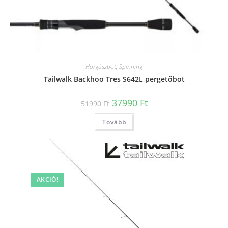
Horgászbot
,
Spinning
Tailwalk Backhoo Tres S642L pergetőbot
Original
Current
37990
Ft
51990
Ft
price
price
was:
is:
Tovább
51990 Ft.
37990 Ft.
AKCIÓ!