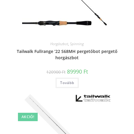
Horgászbot
,
Spinning
Tailwalk Fullrange ’22 S68MH pergetőbot pergető
horgászbot
Original
Current
89990
Ft
120900
Ft
price
price
was:
is:
Tovább
120900 Ft.
89990 Ft.
AKCIÓ!