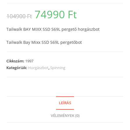
74990
Ft
Original
Current
104900
Ft
price
price
was:
is:
104900 Ft.
74990 Ft.
Tailwalk BAY MIXX SSD S69L pergető horgászbot
Tailwalk Bay Mixx SSD S69L pergetőbot
Cikkszám:
1997
Kategóriák:
Horgászbot
,
Spinning
LEÍRÁS
VÉLEMÉNYEK (0)