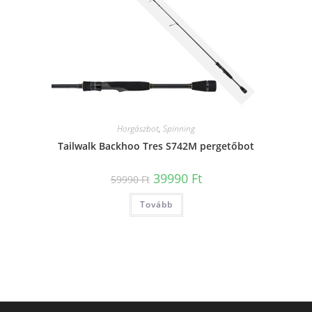
Horgászbot
,
Spinning
Tailwalk Backhoo Tres S742M pergetőbot
Original
Current
39990
Ft
59990
Ft
price
price
was:
is:
Tovább
59990 Ft.
39990 Ft.