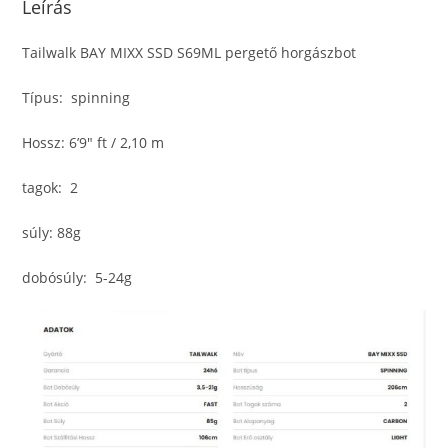
Leírás
Tailwalk BAY MIXX SSD S69ML pergető horgászbot
Típus: spinning
Hossz: 6’9″ ft / 2,10 m
tagok: 2
súly: 88g
dobósúly: 5-24g