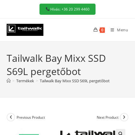
Skip
Hívás: +36 20 299 4460
to
content
Menu
0
Tailwalk Bay Mixx SSD
S69L pergetőbot
>
Termékek
>
Tailwalk Bay Mixx SSD S69L pergetőbot
Previous Product
Next Product