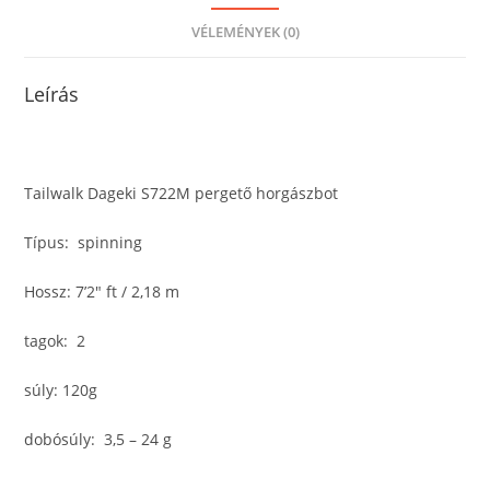
VÉLEMÉNYEK (0)
Leírás
Tailwalk Dageki S722M pergető horgászbot
Típus: spinning
Hossz: 7’2″ ft / 2,18 m
tagok: 2
súly: 120g
dobósúly: 3,5 – 24 g