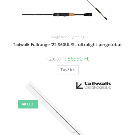
Horgászbot
,
Spinning
Tailwalk Fullrange ’22 S60UL/SL ultralight pergetőbot
Original
Current
86990
Ft
120900
Ft
price
price
was:
is:
Tovább
120900 Ft.
86990 Ft.
AKCIÓ!