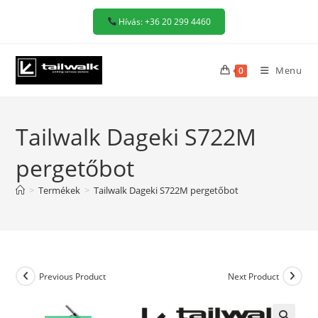
Skip
Hívás: +36 20 299 4460
to
content
Menu
0
Tailwalk Dageki S722M
pergetőbot
>
Termékek
>
Tailwalk Dageki S722M pergetőbot
Previous Product
Next Product