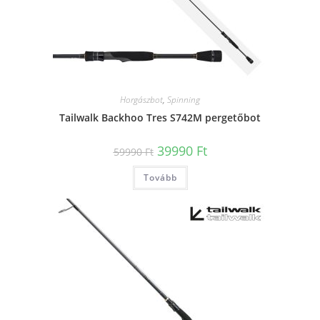
Horgászbot
,
Spinning
Tailwalk Backhoo Tres S742M pergetőbot
Original
Current
39990
Ft
59990
Ft
price
price
was:
is:
Tovább
59990 Ft.
39990 Ft.