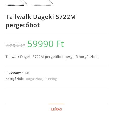
Tailwalk Dageki S722M
pergetőbot
59990
Ft
Original
Current
78900
Ft
price
price
was:
is:
78900 Ft.
59990 Ft.
Tailwalk Dageki S722M pergetőbot pergető horgászbot
Cikkszám:
1028
Kategóriák:
Horgászbot
,
Spinning
LEÍRÁS