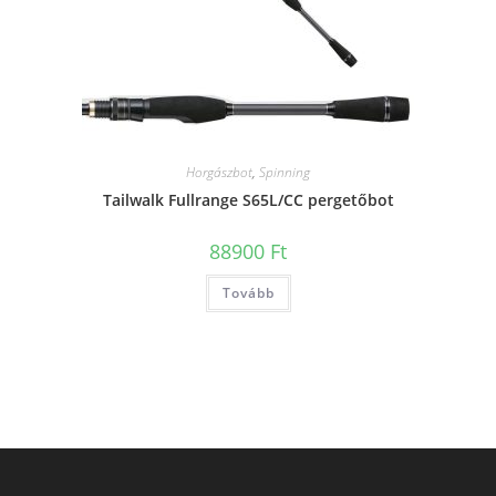
Horgászbot
,
Spinning
Tailwalk Fullrange S65L/CC pergetőbot
88900
Ft
Tovább