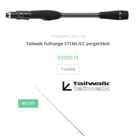
Horgászbot
,
Spinning
Tailwalk Fullrange S71ML/CC pergetőbot
93900
Ft
Tovább
AKCIÓ!