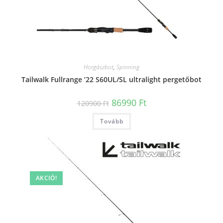
Horgászbot
,
Spinning
Tailwalk Fullrange ’22 S60UL/SL ultralight pergetőbot
Original
Current
86990
Ft
120900
Ft
price
price
was:
is:
Tovább
120900 Ft.
86990 Ft.
AKCIÓ!