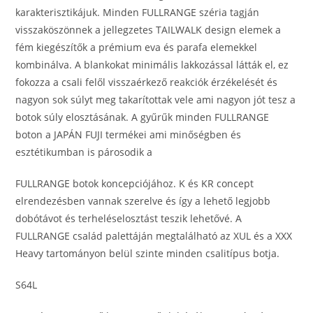
karakterisztikájuk. Minden FULLRANGE széria tagján
visszaköszönnek a jellegzetes TAILWALK design elemek a
fém kiegészítők a prémium eva és parafa elemekkel
kombinálva. A blankokat minimális lakkozással látták el, ez
fokozza a csali felől visszaérkező reakciók érzékelését és
nagyon sok súlyt meg takarítottak vele ami nagyon jót tesz a
botok súly elosztásának. A gyűrűk minden FULLRANGE
boton a JAPÁN FUJI termékei ami minőségben és
esztétikumban is párosodik a
FULLRANGE botok koncepciójához. K és KR concept
elrendezésben vannak szerelve és így a lehető legjobb
dobótávot és terheléselosztást teszik lehetővé. A
FULLRANGE család palettáján megtalálható az XUL és a XXX
Heavy tartományon belül szinte minden csalitípus botja.
S64L