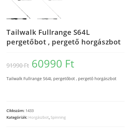
Tailwalk Fullrange S64L
pergetőbot , pergető horgászbot
60990
Ft
Original
Current
91990
Ft
price
price
was:
is:
91990 Ft.
60990 Ft.
Tailwalk Fullrange S64L pergetőbot , pergető horgászbot
Cikkszám:
1433
Kategóriák:
Horgászbot
,
Spinning