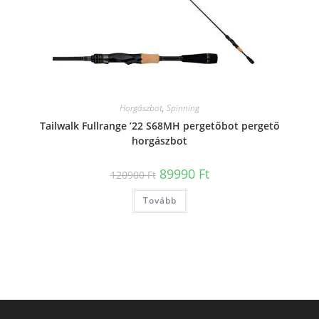
Horgászbot
,
Spinning
Tailwalk Fullrange ’22 S68MH pergetőbot pergető
horgászbot
Original
Current
89990
Ft
120900
Ft
price
price
was:
is:
Tovább
120900 Ft.
89990 Ft.