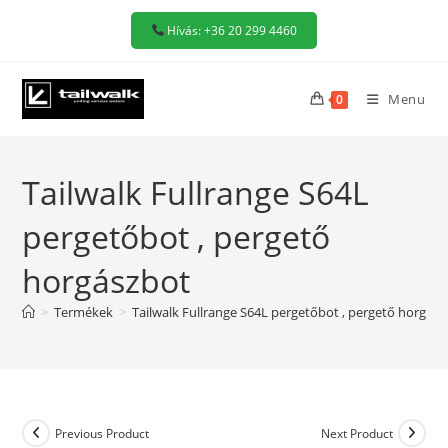
Skip
Hívás: +36 20 299 4460
to
content
Menu
0
Tailwalk Fullrange S64L
pergetőbot , pergető
horgászbot
>
Termékek
>
Tailwalk Fullrange S64L pergetőbot , pergető horgás
Previous Product
Next Product