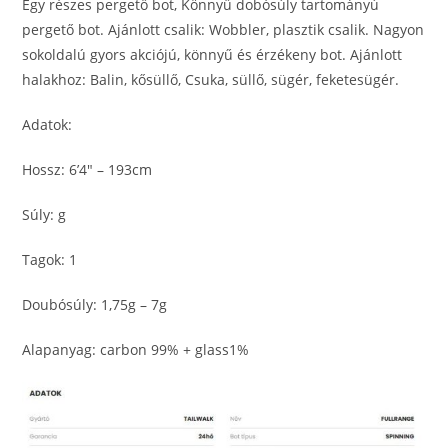
Egy részes pergető bot, Könnyű dobósúly tartományú
pergető bot. Ajánlott csalik: Wobbler, plasztik csalik. Nagyon
sokoldalú gyors akciójú, könnyű és érzékeny bot. Ajánlott
halakhoz: Balin, kősüllő, Csuka, süllő, sügér, feketesügér.
Adatok:
Hossz: 6’4″ – 193cm
Súly: g
Tagok: 1
Doubósúly: 1,75g – 7g
Alapanyag: carbon 99% + glass1%