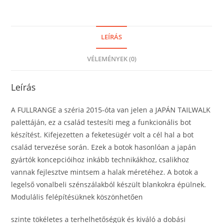
LEÍRÁS
VÉLEMÉNYEK (0)
Leírás
A FULLRANGE a széria 2015-óta van jelen a JAPÁN TAILWALK
palettáján, ez a család testesíti meg a funkcionális bot
készítést. Kifejezetten a feketesügér volt a cél hal a bot
család tervezése során. Ezek a botok hasonlóan a japán
gyártók koncepcióihoz inkább technikákhoz, csalikhoz
vannak fejlesztve mintsem a halak méretéhez. A botok a
legelső vonalbeli szénszálakból készült blankokra épülnek.
Modulális felépítésüknek köszönhetően
szinte tökéletes a terhelhetőségük és kiváló a dobási