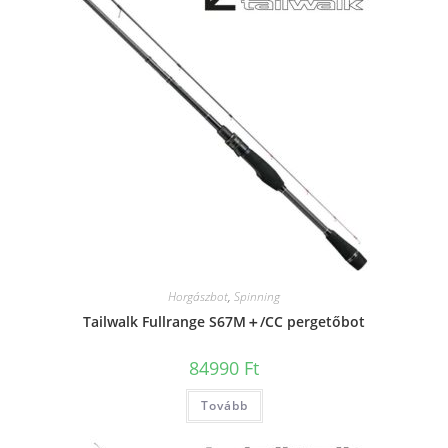
Horgászbot
,
Spinning
Tailwalk Fullrange S67M＋/CC pergetőbot
84990
Ft
Tovább