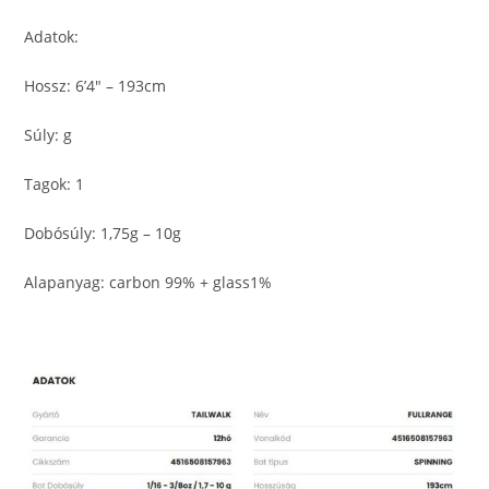
Adatok:
Hossz: 6’4″ – 193cm
Súly: g
Tagok: 1
Dobósúly: 1,75g – 10g
Alapanyag: carbon 99% + glass1%