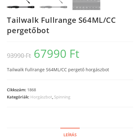
Tailwalk Fullrange S64ML/CC
pergetőbot
67990
Ft
Original
Current
93990
Ft
price
price
was:
is:
93990 Ft.
67990 Ft.
Tailwalk Fullrange S64ML/CC pergető horgászbot
Cikkszám:
1868
Kategóriák:
Horgászbot
,
Spinning
LEÍRÁS