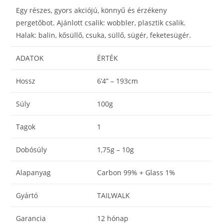
Egy részes, gyors akciójú, könnyű és érzékeny
pergetőbot. Ajánlott csalik: wobbler, plasztik csalik.
Halak: balin, kősüllő, csuka, süllő, sügér, feketesügér.
ADATOK
ÉRTÉK
Hossz
6’4” – 193cm
Súly
100g
Tagok
1
Dobósúly
1,75g – 10g
Alapanyag
Carbon 99% + Glass 1%
Gyártó
TAILWALK
Garancia
12 hónap