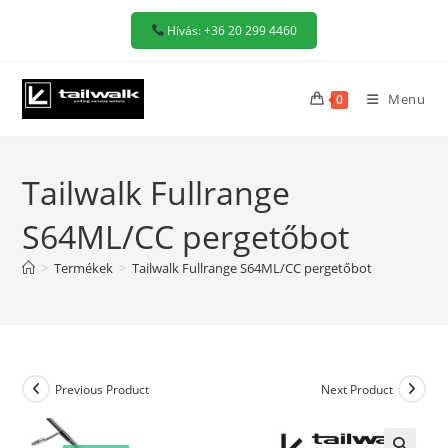
Skip
Hívás: +36 20 299 4460
to
content
Menu
0
Tailwalk Fullrange
S64ML/CC pergetőbot
>
Termékek
>
Tailwalk Fullrange S64ML/CC pergetőbot
Previous Product
Next Product