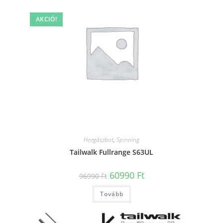
AKCIÓ!
Horgászbot
,
Spinning
Tailwalk Fullrange S63UL
Original
Current
60990
Ft
96990
Ft
price
price
was:
is:
Tovább
96990 Ft.
60990 Ft.