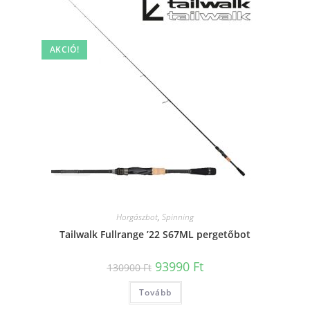
AKCIÓ!
Horgászbot
,
Spinning
Tailwalk Fullrange ’22 S67ML pergetőbot
Original
Current
93990
Ft
130900
Ft
price
price
was:
is:
Tovább
130900 Ft.
93990 Ft.