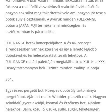
kombinálva. A blankokat minimális lakkozással látták el, ez
fokozza a csali felől visszaérkező reakciók érzékelését és
nagyon sok súlyt meg takarítottak vele ami nagyon jót tesz a
botok súly elosztásának. A gyűrűk minden FULLRANGE
boton a JAPÁN FUJI termékei ami minőségben és
esztétikumban is párosodik a
FULLRANGE botok koncepciójához. K és KR concept
elrendezésben vannak szerelve és így a lehető legjobb
dobótávot és terheléselosztást teszik lehetővé. A
FULLRANGE család palettáján megtalálható az XUL és a XXX
Heavy tartományon belül szinte minden csalitípus botja.
S64L
Egy részes pergető bot, Közepes dobósúly tartományú
pergető bot. Ajánlott csalik: Wobbler, plasztik csalik. Nagyon
sokoldalú gyors akciójú, könnyű és érzékeny bot. Ajánlott
halakhoz: Balin, kősüllő, Csuka, süllő, sügér, feketesügér.