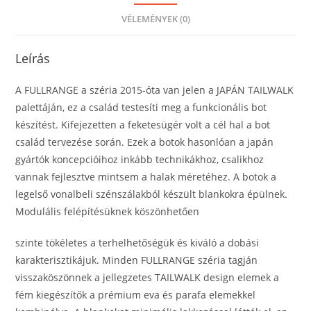
VÉLEMÉNYEK (0)
Leírás
A FULLRANGE a széria 2015-óta van jelen a JAPÁN TAILWALK
palettáján, ez a család testesíti meg a funkcionális bot
készítést. Kifejezetten a feketesügér volt a cél hal a bot
család tervezése során. Ezek a botok hasonlóan a japán
gyártók koncepcióihoz inkább technikákhoz, csalikhoz
vannak fejlesztve mintsem a halak méretéhez. A botok a
legelső vonalbeli szénszálakból készült blankokra épülnek.
Modulális felépítésüknek köszönhetően
szinte tökéletes a terhelhetőségük és kiváló a dobási
karakterisztikájuk. Minden FULLRANGE széria tagján
visszaköszönnek a jellegzetes TAILWALK design elemek a
fém kiegészítők a prémium eva és parafa elemekkel