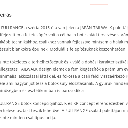
eírás
 FULLRANGE a széria 2015-óta van jelen a JAPÁN TAILWALK palettáján,
ifejezetten a feketesügér volt a cél hal a bot család tervezése sor
nkább technikákhoz, csalikhoz vannak fejlesztve mintsem a halak m
észült blankokra épülnek. Modulális felépítésüknek köszönhetően
zinte tökéletes a terhelhetőségük és kiváló a dobási karakteriszti
ellegzetes TAILWALK design elemek a fém kiegészítők a prémium ev
inimális lakkozással látták el, ez fokozza a csali felől visszaérkező
ele ami nagyon jót tesz a botok súly elosztásának. A gyűrűk mind
inőségben és esztétikumban is párosodik a
ULLRANGE botok koncepciójához. K és KR concept elrendezésben van
erheléselosztást teszik lehetővé. A FULLRANGE család palettáján m
zinte minden csalitípus botja.