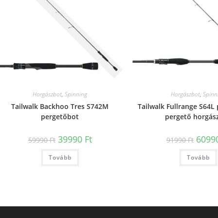
Horgászbot
,
Spinning
Horgászbot
,
Spinn
Tailwalk Backhoo Tres S742M
Tailwalk Fullrange S64L
pergetőbot
pergető horgás
Original
Current
Origin
39990
Ft
6099
59990
Ft
91990
Ft
price
price
price
was:
is:
was:
Tovább
59990 Ft.
39990 Ft.
Tovább
91990 