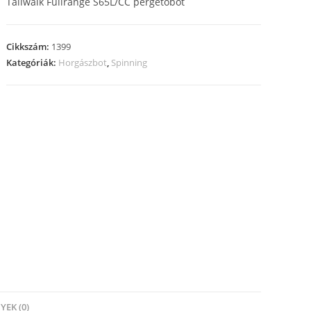
Tailwalk Fullrange S65L/CC pergetőbot
Cikkszám:
1399
Kategóriák:
Horgászbot
,
Spinning
EK (0)