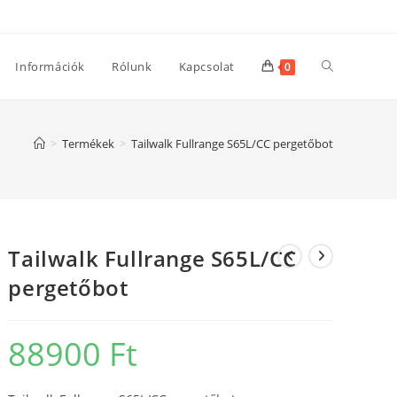
Toggle
Információk
Rólunk
Kapcsolat
0
website
>
Termékek
>
Tailwalk Fullrange S65L/CC pergetőbot
search
Tailwalk Fullrange S65L/CC
pergetőbot
88900
Ft