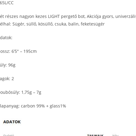
65L/CC
ét részes nagyon kezes LIGHT pergető bot, Akciója gyors, univerzáli
élhal: Sügér, süllő, kösüllő, csuka, balin, feketesügér
datok:
ossz: 6’5″ – 195cm
úly: 96g
agok: 2
oubósúly: 1,75g – 7g
lapanyag: carbon 99% + glass1%