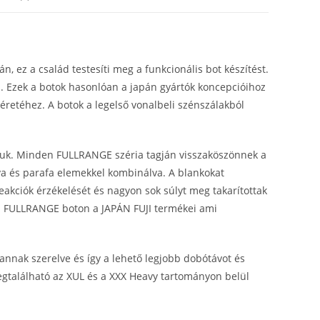
 ez a család testesíti meg a funkcionális bot készítést.
án. Ezek a botok hasonlóan a japán gyártók koncepcióihoz
éretéhez. A botok a legelső vonalbeli szénszálakból
kájuk. Minden FULLRANGE széria tagján visszaköszönnek a
a és parafa elemekkel kombinálva. A blankokat
 reakciók érzékelését és nagyon sok súlyt meg takarítottak
en FULLRANGE boton a JAPÁN FUJI termékei ami
nak szerelve és így a lehető legjobb dobótávot és
egtalálható az XUL és a XXX Heavy tartományon belül