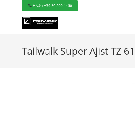
Skip
Hívás: +36 20 299 4460
to
content
Tailwalk Super Ajist TZ 6