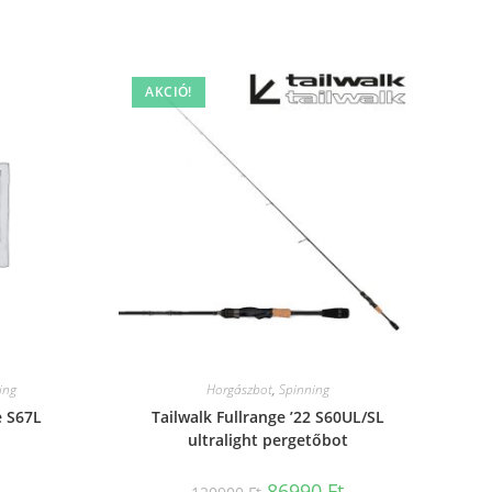
AKCIÓ!
ing
Horgászbot
,
Spinning
e S67L
Tailwalk Fullrange ’22 S60UL/SL
ultralight pergetőbot
Original
Current
86990
Ft