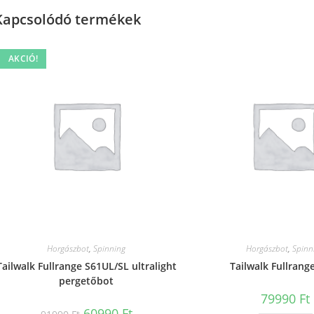
Kapcsolódó termékek
AKCIÓ!
Horgászbot
,
Spinning
Horgászbot
,
Spinn
Tailwalk Fullrange S61UL/SL ultralight
Tailwalk Fullrang
pergetőbot
79990
Ft
Original
Current
60990
Ft