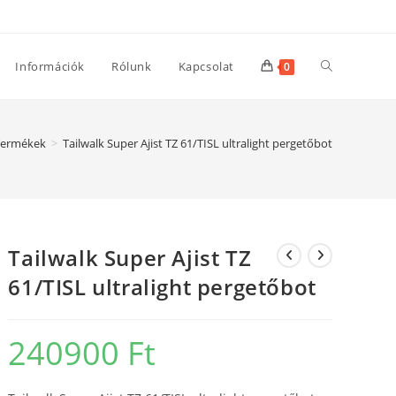
Toggle
Információk
Rólunk
Kapcsolat
0
website
Termékek
>
Tailwalk Super Ajist TZ 61/TISL ultralight pergetőbot
search
Tailwalk Super Ajist TZ
61/TISL ultralight pergetőbot
240900
Ft