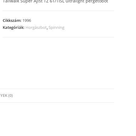
Tailwalk Super Ajist TZ 61/TISL ultralight pergetőbot
Cikkszám:
1996
Kategóriák:
Horgászbot
,
Spinning
EK (0)