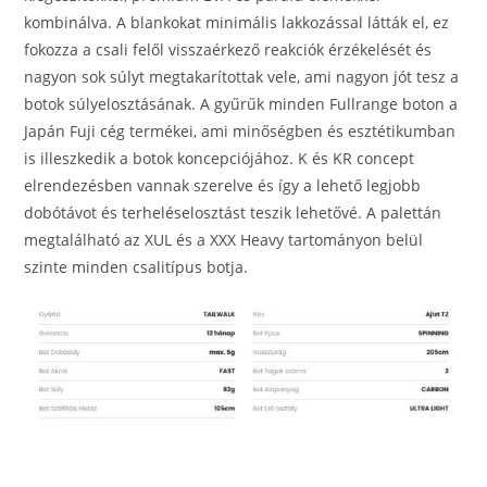
kombinálva. A blankokat minimális lakkozással látták el, ez
fokozza a csali felől visszaérkező reakciók érzékelését és
nagyon sok súlyt megtakarítottak vele, ami nagyon jót tesz a
botok súlyelosztásának. A gyűrűk minden Fullrange boton a
Japán Fuji cég termékei, ami minőségben és esztétikumban
is illeszkedik a botok koncepciójához. K és KR concept
elrendezésben vannak szerelve és így a lehető legjobb
dobótávot és terheléselosztást teszik lehetővé. A palettán
megtalálható az XUL és a XXX Heavy tartományon belül
szinte minden csalitípus botja.