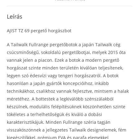
Leírás
AJIST TZ 69 pergető horgászbot
A Tailwalk Fullrange pergetőbotok a japán Tailwalk cég
csúcsminőségű, sokoldalú pergetőbotjai, melyek 2015 óta
vannak jelen a piacon. Ezek a botok a modern pergető
horgászat szinte minden területén kiválóan teljesítenek,
legyen szó édesvízi vagy tengeri horgászatról. A botok
hasonlóan a japán gyártók koncepcióihoz, inkább
technikákhoz, csalikhoz vannak fejlesztve, mintsem a halak
méretéhez. A bottestek a legkiválóbb szénszálakból
készülnek, modulális felépítésüknek köszönhetően szinte
tökéletes a terhelhetőségük és kiváló a dobási
karakterisztikájuk. Minden Fullrange széria tagján
visszaköszönnek a jellegzetes Tailwalk designelemek, fém
kiegészítőkkel, prémium EVA és parafa elemekkel