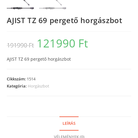
AJIST TZ 69 pergető horgászbot
121990
Ft
Original
Current
191990
Ft
price
price
was:
is:
191990 Ft.
121990 Ft.
AJIST TZ 69 pergető horgászbot
Cikkszám:
1514
Kategória:
Horgászbot
LEÍRÁS
VÉLEMÉNYEK (0)