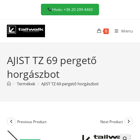
Skip
Hívás: +36 20 299 4460
to
content
Menu
0
AJIST TZ 69 pergető
horgászbot
>
Termékek
>
AJIST TZ 69 pergető horgászbot
Previous Product
Next Product