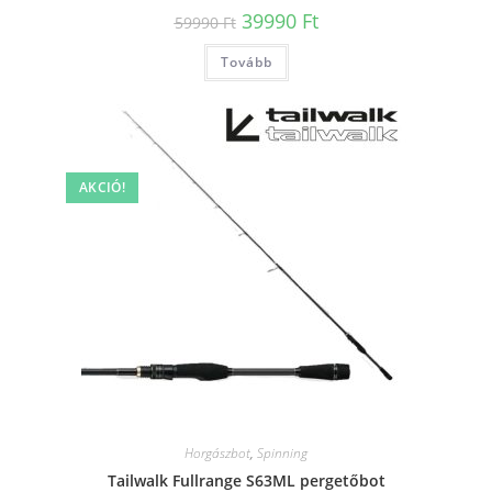
Original
Current
39990
Ft
59990
Ft
price
price
was:
is:
Tovább
59990 Ft.
39990 Ft.
AKCIÓ!
Horgászbot
,
Spinning
Tailwalk Fullrange S63ML pergetőbot