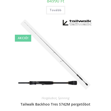
84990
Ft
Tovább
AKCIÓ!
Horgászbot
,
Spinning
Tailwalk Backhoo Tres S742M pergetőbot