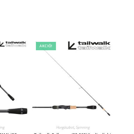
AKCIÓ!
ing
Horgászbot
,
Spinning