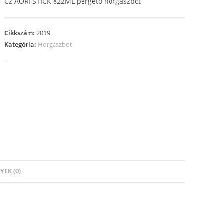
Cz AORI STICK 822ML pergető horgászbot
Cikkszám:
2019
Kategória:
Horgászbot
EK (0)