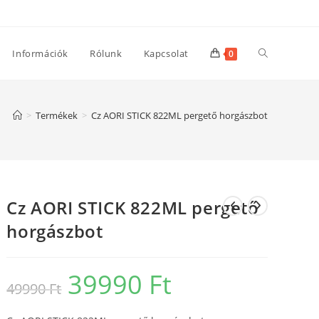
Toggle
Információk
Rólunk
Kapcsolat
0
website
>
Termékek
>
Cz AORI STICK 822ML pergető horgászbot
search
Cz AORI STICK 822ML pergető
horgászbot
39990
Ft
Original
Current
49990
Ft
price
price
was:
is:
49990 Ft.
39990 Ft.