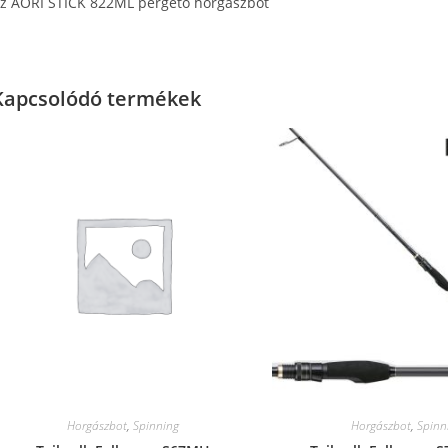
z AORI STICK 822ML pergető horgászbot
Kapcsolódó termékek
Horgászbot
,
Spinning
Horgászbot
,
Spinn