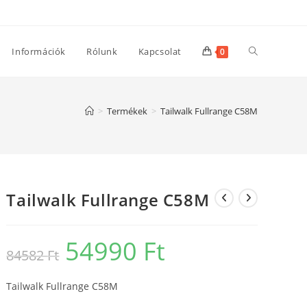
Toggle
Információk
Rólunk
Kapcsolat
0
website
>
Termékek
>
Tailwalk Fullrange C58M
search
Tailwalk Fullrange C58M
54990
Ft
Original
Current
84582
Ft
price
price
was:
is:
84582 Ft.
54990 Ft.
Tailwalk Fullrange C58M