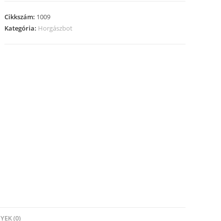
Cikkszám:
1009
Kategória:
Horgászbot
EK (0)