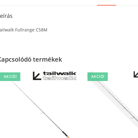
eírás
ailwalk Fullrange C58M
Kapcsolódó termékek
AKCIÓ!
AKCIÓ!