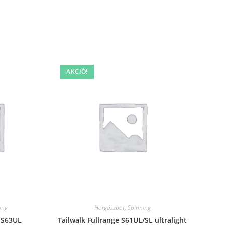
AKCIÓ!
ing
Horgászbot
,
Spinning
e S63UL
Tailwalk Fullrange S61UL/SL ultralight