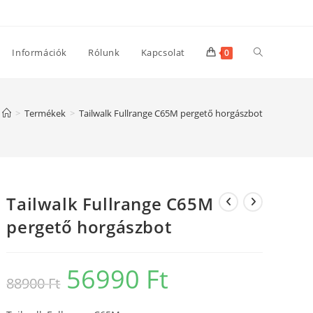
Toggle
Információk
Rólunk
Kapcsolat
0
website
>
Termékek
>
Tailwalk Fullrange C65M pergető horgászbot
search
Tailwalk Fullrange C65M
pergető horgászbot
56990
Ft
Original
Current
88900
Ft
price
price
was:
is:
88900 Ft.
56990 Ft.