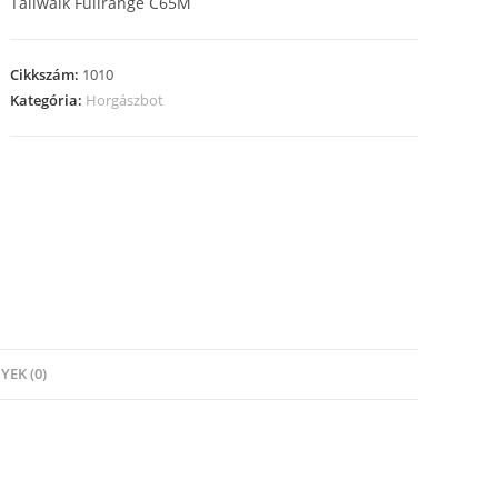
Tailwalk Fullrange C65M
Cikkszám:
1010
Kategória:
Horgászbot
EK (0)