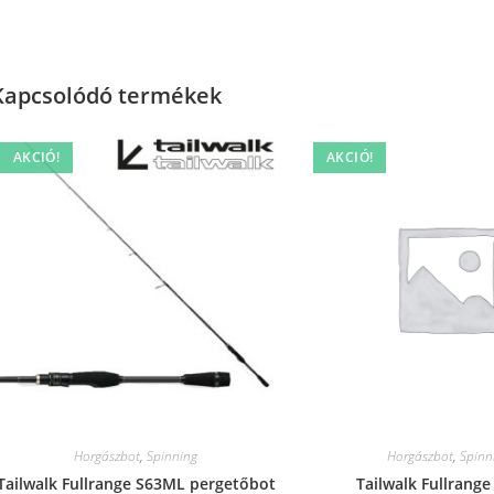
Kapcsolódó termékek
AKCIÓ!
AKCIÓ!
Horgászbot
,
Spinning
Horgászbot
,
Spinn
Tailwalk Fullrange S63ML pergetőbot
Tailwalk Fullrang